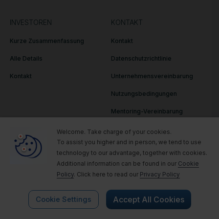
INVESTOREN
KONTAKT
Kurze Zusammenfassung
Kontakt
Alle Details
Datenschutzrichtlinie
Kontakt
Unternehmensvereinbarung
Nutzungsbedingungen
Mentoring-Vereinbarung
Genehmigung
Welcome. Take charge of your cookies.
To assist you higher and in person, we tend to use
technology to our
advantage, together with cookies.
Additional information can be found in our
Cookie
Policy
. Click here to read our
Privacy Policy
Bleib auf dem Laufenden und melde dich für
unseren Newsletter an
Accept All Cookies
Cookie Settings