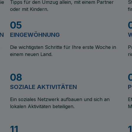
ie
Tipps für den Umzug allein, mit einem Partner
S
oder mit Kindern.
f
05
EN
EINGEWÖHNUNG
W
e
Die wichtigsten Schritte für Ihre erste Woche in
P
einem neuen Land.
r
08
SOZIALE AKTIVITÄTEN
P
Ein soziales Netzwerk aufbauen und sich an
E
lokalen Aktivitäten beteiligen.
M
11