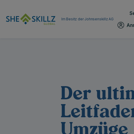
S
Im Besitz der Johnsenskillz AG
An
Der ulti
Leitfade
Umzüge