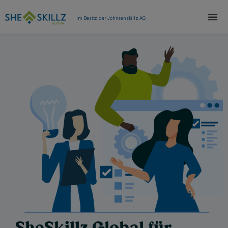
Im Besitz der Johnsenskillz AG
SheSkillz Global für