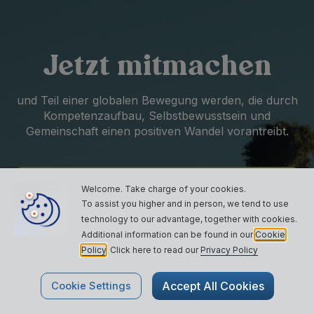
Jetzt mitmachen
und Teil einer globalen Bewegung werden, die durch
Kompetenzaufbau, Selbstbewusstsein und
Gemeinschaft einen positiven Wandel vorantreibt.
Ich bin auf der Suche nach
Welcome. Take charge of your cookies.
To assist you higher and in person, we tend to use
technology to our
advantage, together with cookies.
Additional information can be found in our
Cookie
Policy
. Click here to read our
Privacy Policy
BEGINNEN SIE IHR ABENTEUER
Accept All Cookies
Cookie Settings