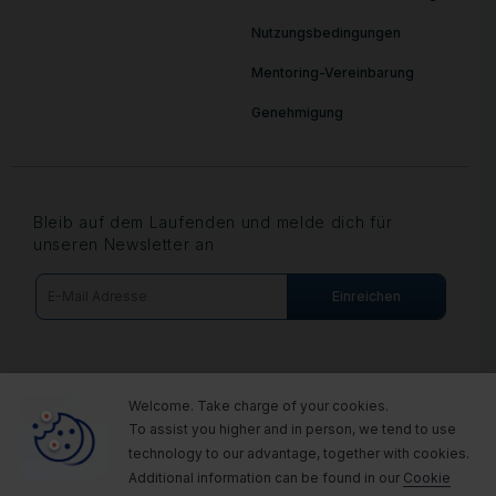
Nutzungsbedingungen
Mentoring-Vereinbarung
Genehmigung
Bleib auf dem Laufenden und melde dich für
unseren Newsletter an
© Images: Envato, Getty Images, Adobe
Welcome. Take charge of your cookies.
Stock, Unsplash, and Private Photos
To assist you higher and in person, we tend to use
technology to our
advantage, together with cookies.
Additional information can be found in our
Cookie
FOLGEN SIE UNS